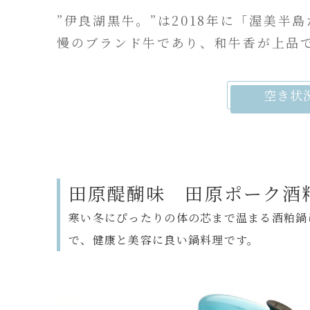
”伊良湖黒牛。”は2018年に「渥美
慢のブランド牛であり、和牛香が上品
空き状
田原醍醐味
田原
ポーク酒
寒い冬にぴったりの体の芯まで温まる酒粕鍋
で、健康と美容に良い鍋料理です。