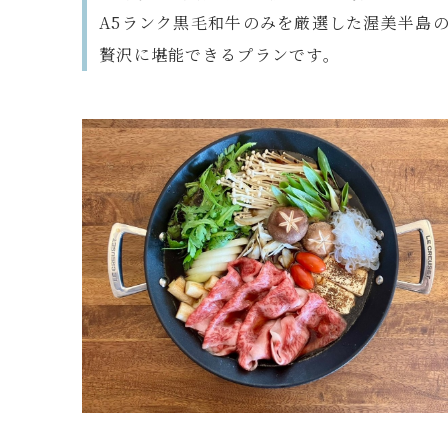
A5ランク黒毛和牛のみを厳選した渥美半島の
贅沢
に堪能できるプランです。
188