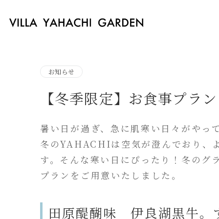
お知らせ
【冬季限定】お食事プラン
暑い日が過ぎ、急に肌寒い日々がやっ
冬の
YAHACHIは空気が澄んでおり
す。
そん
な寒い日にぴったり！冬のグ
プランをご用意いたしました。
Contact
田原醍醐味 伊良湖黒牛。